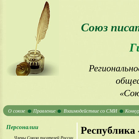
Союз писа
Г
Регионально
общес
«Сою
О союзе
Правление
Взаимодействие со СМИ
Конку
Персоналии
Республика -
Члены Союза писателей России