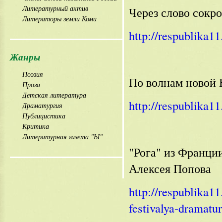
Литературный актив
Через слово сокр
Литераторы земли Коми
http://respublika1
Жанры
Поэзия
По волнам новой
Проза
Детская литература
http://respublika1
Драматургия
Публицистика
Критика
Литературная газета "Ы"
"Рога" из Франци
Алексея Попова
http://respublika11
festivalya-dramatu