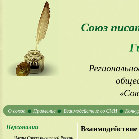
Союз писа
Г
Регионально
общес
«Сою
О союзе
Правление
Взаимодействие со СМИ
Конку
Персоналии
Взаимодействие
Члены Союза писателей России