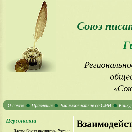
Союз писа
Г
Регионально
общес
«Сою
О союзе
Правление
Взаимодействие со СМИ
Конку
Персоналии
Взаимодейс
Члены Союза писателей России