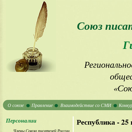
Союз писа
Г
Регионально
общес
«Сою
О союзе
Правление
Взаимодействие со СМИ
Конку
Персоналии
Республика - 25
Члены Союза писателей России