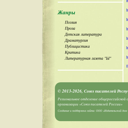
h
h
Жанры
h
Поэзия
Проза
h
Детская литература
h
Драматургия
Публицистика
h
Критика
h
Литературная газета "Ы"
© 2013-2026, Союз писателей Респ
Региональное отделение общероссийской
организации «Союз писателей России»
Создание и поддержка сайта:
ООО «Издательский дом 