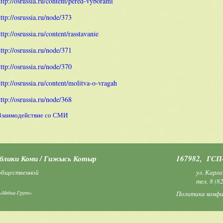
ttp://osrussia.ru/content/pered-vyborami
ttp://osrussia.ru/node/373
ttp://osrussia.ru/content/rasstavanie
ttp://osrussia.ru/node/371
ttp://osrussia.ru/node/370
ttp://osrussia.ru/content/molitva-o-vragah
ttp://osrussia.ru/node/368
Взаимодействие со СМИ
ублики Коми / Гижысь Котыр
167982, ГСП–
 общественной
ул. Карла
тел.
8 (8
«Медиа-Групп»
Политика конф