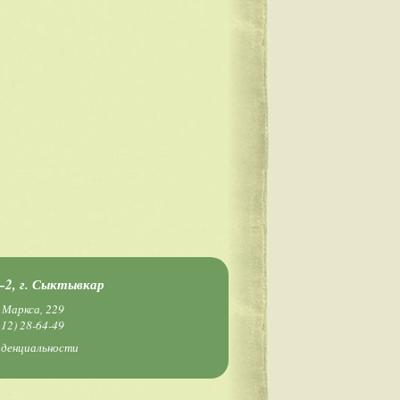
2, г. Сыктывкар
 Маркса, 229
212) 28-64-49
иденциальности