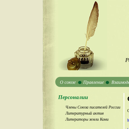
Р
О союзе
Правление
Взаимод
Персоналии
Члены Союза писателей России
Литературный актив
Литераторы земли Коми
h