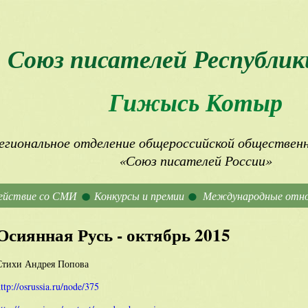
Союз писателей Республик
Гижысь Котыр
егиональное отделение общероссийской общественн
«Союз писателей России»
ействие со СМИ
Конкурсы и премии
Международные отн
Осиянная Русь - октябрь 2015
Стихи Андрея Попова
ttp://osrussia.ru/node/375