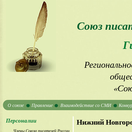
Союз писа
Г
Регионально
общес
«Сою
О союзе
Правление
Взаимодействие со СМИ
Конку
Персоналии
Нижний Новгоро
Члены Союза писателей России