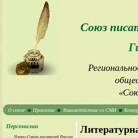
Союз писа
Г
Регионально
общес
«Сою
О союзе
Правление
Взаимодействие со СМИ
Конку
Персоналии
Литературна
Члены Союза писателей России