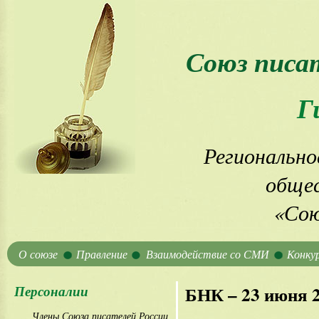
Союз писа
Г
Регионально
общес
«Сою
О союзе
Правление
Взаимодействие со СМИ
Конку
Персоналии
БНК – 23 июня 
Члены Союза писателей России