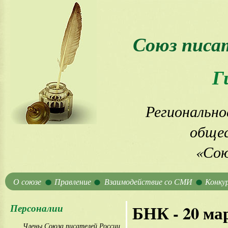
Союз писа
Г
Регионально
общес
«Сою
О союзе
Правление
Взаимодействие со СМИ
Конку
Персоналии
БНК - 20 ма
Члены Союза писателей России