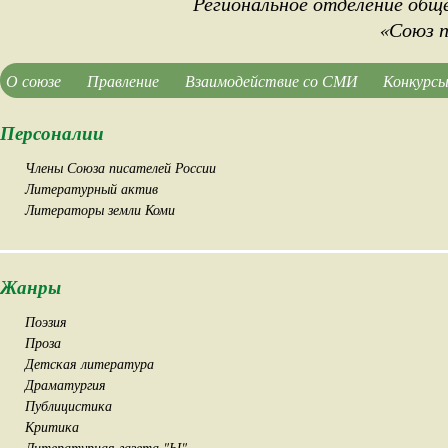
Региональное отделение общ
«Союз п
О союзе
Правление
Взаимодействие со СМИ
Конкурсы
Персоналии
Члены Союза писателей России
Литературный актив
Литераторы земли Коми
Жанры
Поэзия
Проза
Детская литература
Драматургия
Публицистика
Критика
Литературная газета "Ы"