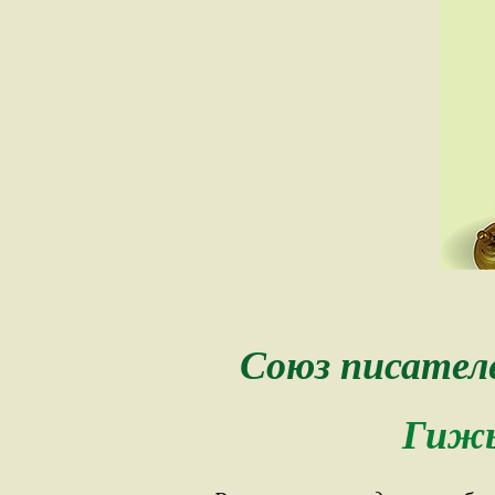
Союз писател
Гижы