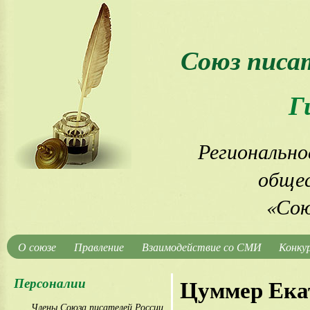
Союз писа
Г
Регионально
общес
«Сою
О союзе
Правление
Взаимодействие со СМИ
Конку
Персоналии
Цуммер Ека
Члены Союза писателей России