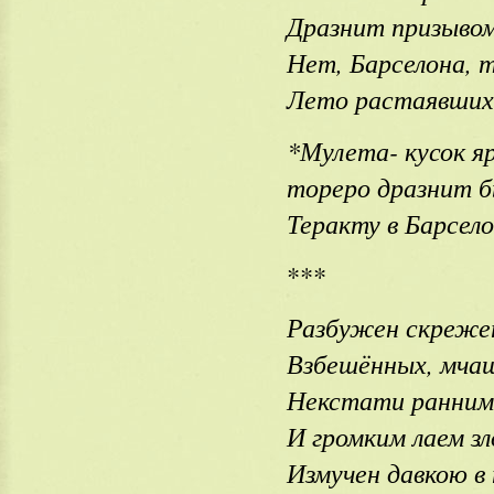
Дразнит призывом
Нет, Барселона, 
Лето растаявших 
*Мулета- кусок я
тореро дразнит 
Теракту в Барсело
***
Разбужен скрежет
Взбешённых, мча
Некстати ранним
И громким лаем зл
Измучен давкою в