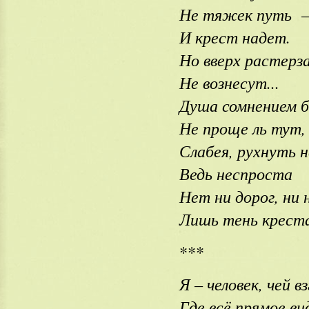
Не тяжек путь – 
И крест надет.
Но вверх растерз
Не вознесут...
Душа сомнением б
Не проще ль тут,
Слабея, рухнуть н
Ведь неспроста
Нет ни дорог, ни 
Лишь тень крес
***
Я – человек, чей в
Где всё прямое в