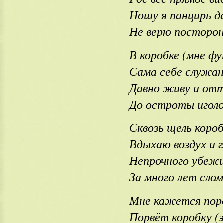
Ношу я панцирь д
Не верю посторон
В коробке (мне фу
Сама себе служан
Давно живу и отт
До остроты иголо
Сквозь щель короб
Вдыхаю воздух и 
Непрочного убеж
За много лет слом
Мне кажется пор
Порвёт коробку (