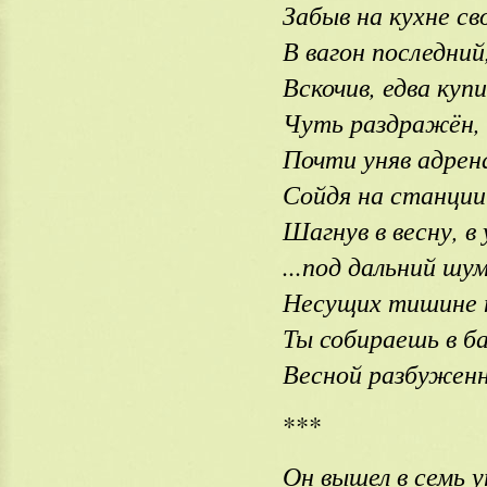
Забыв на кухне св
В вагон последний
Вскочив, едва куп
Чуть раздражён, 
Почти уняв адрен
Сойдя на станции
Шагнув в весну, в
...под дальний шу
Несущих тишине н
Ты собираешь в ба
Весной разбуженны
***
Он вышел в семь у