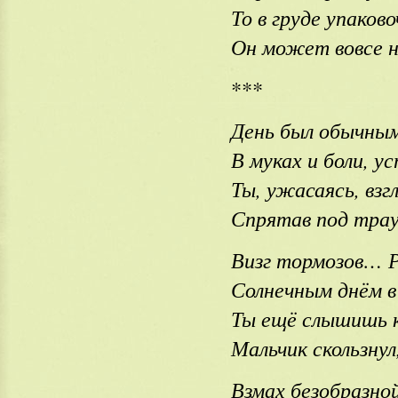
То в груде упако
Он может вовсе 
***
День был обычным,
В муках и боли, у
Ты, ужасаясь, взг
Спрятав под трау
Визг тормозов… Р
Солнечным днём в
Ты ещё слышишь к
Мальчик скользну
Взмах безобразно