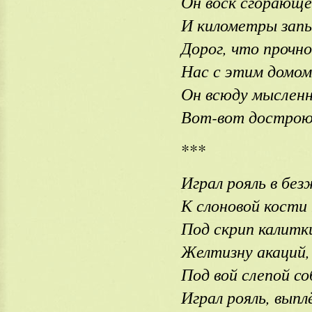
Он воск сгорающе
И километры зап
Дорог, что прочн
Нас с этим домом
Он всюду мысленн
Вот-вот дострою
***
Играл рояль в без
К слоновой кости
Под скрип калитк
Желтизну акаций,
Под вой слепой со
Играл рояль, выплё