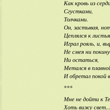
Как кровь из серд
Сгустками,
Толчками.
Он, застывая, но
Цеплялся к листь
Играл рояль, и, в
Не смея ни покин
Ни остаться,
Метался в плавно
И обретал покой в
***
Мне не дойти к Те
Хоть вижу свет..