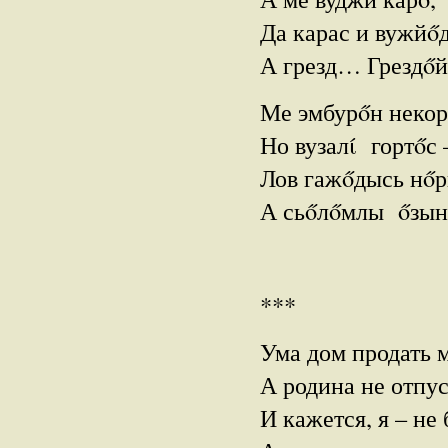
Да карас и вужй
А грезд… Грездőй
Ме эмбурőн некор
Но вузалί гортőс 
Лов гажőдысь нő
А сьőлőмлы őзы
***
Ума дом продать м
А родина не отп
И кажется, я – не