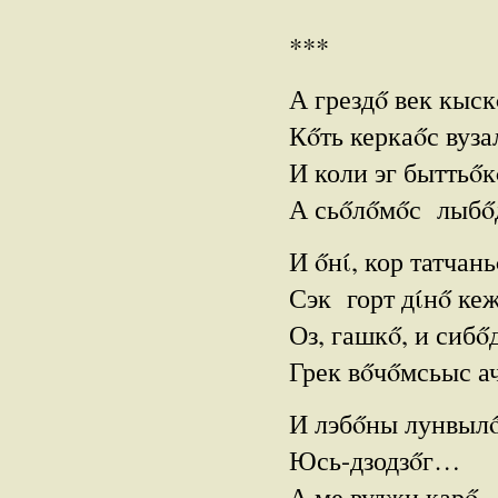
***
А грездő век кыс
Кőть керкаőс вуза
И коли эг быттьőк
А сьőлőмőс лыбő
И őнί, кор татчань
Сэк горт дίнő к
Оз, гашкő, и сибő
Грек вőчőмсьыс а
И лэбőны лунвыл
Юсь-дзодзőг…
А ме вуджи карő,