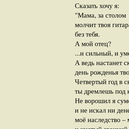
Сказать хочу я:
"Мама, за столом
молчит твоя гитар
без тебя.
А мой отец?
...и сильный, и ум
А ведь настанет с
день рожденья тв
Четвертый год в с
ты дремлешь под 
Не ворошил я сум
и не искал ни дене
моё наследство –
и чистый звонкий 