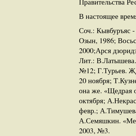
Правительства Ре
В настоящее время
Соч.: Кывбуръяс -
Озын, 1986; Восьс
2000;Арся дзоридз
Лит.: В.Латышева.
№12; Г.Турьев. Жд
20 ноября; Т.Кузн
она же. «Щедрая о
октября; А.Некрас
февр.; А.Тимушева
А.Семяшкин. «Ме 
2003, №3.