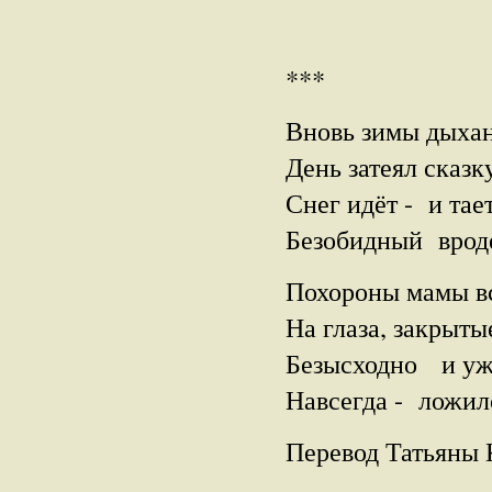
***
Вновь зимы дыхан
День затеял сказ
Снег идёт - и тае
Безобидный врод
Похороны мамы в
На глаза, закрыты
Безысходно и уже
Навсегда - ложил
Перевод Татьяны 