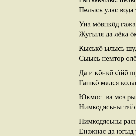
Пелысь улас вода 
Уна мōвпкōд гажа
Жугыля да лёка ō
Кыськō ылысь шуд
Сыысь немтор олō
Да и кōнкō сìйō ш
Гашкö медся кола
Юкмōс ва моз ры
Нимкодясьны тайō
Нимкодясьны расн
Енэжнас да югыд