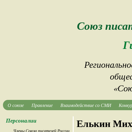
Союз писа
Г
Регионально
общес
«Сою
О союзе
Правление
Взаимодействие со СМИ
Конку
Персоналии
Елькин Мих
Члены Союза писателей России