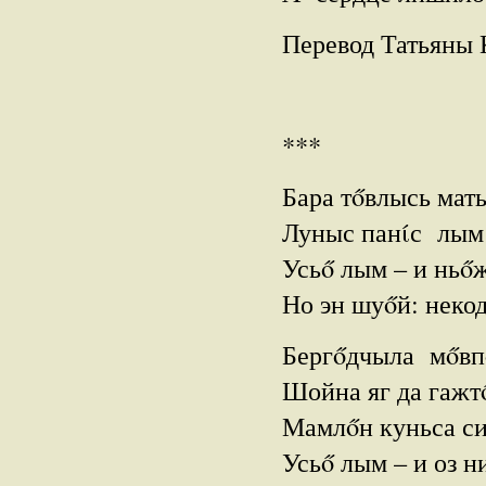
Перевод Татьяны 
***
Бара тőвлысь мат
Луныс панίс лым
Усьő лым – и ньő
Но эн шуőй: некод
Бергőдчыла мőвпő
Шойна яг да гаж
Мамлőн куньса с
Усьő лым – и оз 