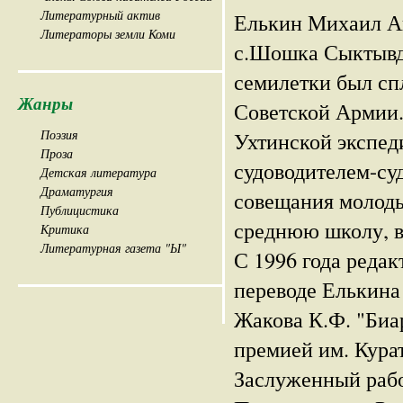
Литературный актив
Елькин Михаил Ан
Литераторы земли Коми
с.Шошка Сыктывд
семилетки был сп
Жанры
Советской Армии.
Поэзия
Ухтинской экспед
Проза
судоводителем-су
Детская литература
Драматургия
совещания молоды
Публицистика
среднюю школу, в
Критика
Литературная газета "Ы"
С 1996 года редак
переводе Елькина
Жакова К.Ф. "Биа
премией им. Кура
Заслуженный рабо