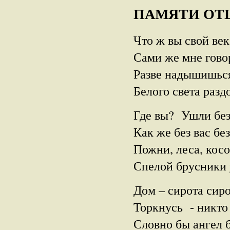
ПАМЯТИ ОТЦ
Что ж вы свой ве
Сами же мне гово
Разве надышишьс
Белого света разд
Где вы? Ушли бе
Как же без вас бе
Пожни, леса, косо
Спелой брусники 
Дом – сирота сир
Торкнусь - никто 
Словно бы ангел 