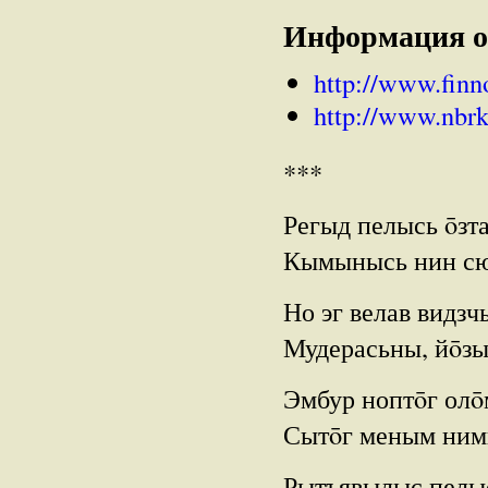
Информация о
http://www.finn
http://www.nbrk
***
Регыд пелысь ōзт
Кымынысь нин сюр
Но эг велав видзч
Мудерасьны, йōзы
Эмбур ноптōг олō
Сытōг меным ним
Рытъявылыс пелыс