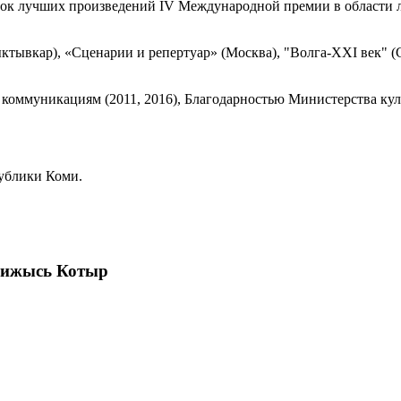
ок лучших произведений IV Международной премии в области ли
ыктывкар), «Сценарии и репертуар» (Москва), "Волга-XXI век" (
 коммуникациям (2011, 2016), Благодарностью Министерства ку
публики Коми.
 Гижысь Котыр