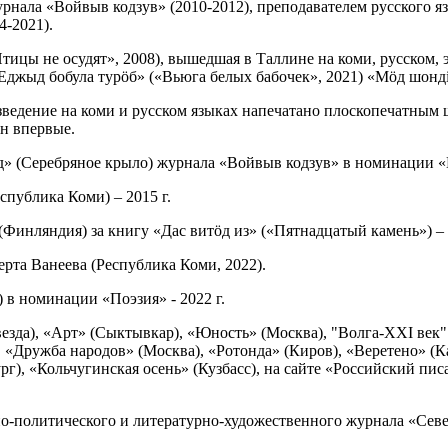
урнала «Войвыв кодзув» (2010-2012), преподавателем русского 
4-2021).
тицы не осудят», 2008), вышедшая в Таллине на коми, русском,
«Еджыд бобула турӧб» («Вьюга белых бабочек», 2021) «Мӧд шондi
зведение на коми и русском языках напечатано плоскопечатным
н впервые.
д» (Серебряное крыло) журнала «Войвыв кодзув» в номинации «П
публика Коми) – 2015 г.
Финляндия) за книгу «Дас витöд из» («Пятнадцатый камень») – 
рта Ванеева (Республика Коми, 2022).
 в номинации «Поэзия» - 2022 г.
езда), «Арт» (Сыктывкар), «Юность» (Москва), "Волга-XXI век"
 «Дружба народов» (Москва), «Ротонда» (Киров), «Веретено» (К
г), «Кольчугинская осень» (Кузбасс), на сайте «Российский писа
о-политического и литературно-художественного журнала «Север