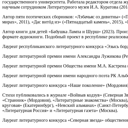
государственного университета. Работала редактором отдела ж
научным сотрудником Литературного музея И.А. Куратова (201
Автор пяти поэтических сборников: «Лэбачьяс оз дивитны» («П
мирах», 2011), «Дас витöд из» («Пятнадцатый камень», 2015), 
Автор книги для детей «Бабушка Лампа и Шурш» (2023). Прои
формате аудиокниги. Подобный проект в республике реализова
Лауреат республиканского литературного конкурса «Эзысь бор
Лауреат литературной премии имени Александра Лужикова (Рес
Лауреат литературной премии Общества имени М.А. Кастрена (
Лауреат литературной премии имени народного поэта РК Альбе
Лауреат литературного конкурса «Наше поколение» (Мордовия)
Стихи публиковались в журнале «Войвыв кодзув» (Северная Зв
«Странник» (Мордовия), «Литературные знакомства» (Москва),
круговая» (Екатеринбург), «Невский альманах» (Санкт-Петербур
«Литературная Россия» и «Литературная газета» (Москва).
Лауреат литературного конкурса «Северная звезда» общественн