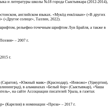
языка и литературы школы №18 города Сыктывкара (2012-2014),
 эстонском, английском языках. «Мукӧд енкӧлаын» («В других
» («Другое солнце», Таллин, 2022).
 шрифтом, рельефно-точечным шрифтом Луи Брайля, а также в
оэзия» – 2007 г.
2015 г.
 (Саратов), «Южный маяк» (Краснодар), «Инвожо» (Удмуртия),
алининград), в альманахах «Белый бор» (Сыктывкар), «Чаша
тель», на сайте Ассоциации писателей Урала, в газетах
» (Карелия) в номинации «Проза» – 2017 г.