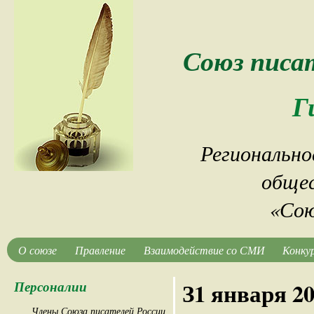
Союз писа
Г
Регионально
общес
«Сою
О союзе
Правление
Взаимодействие со СМИ
Конку
Персоналии
З1 января 2
Члены Союза писателей России