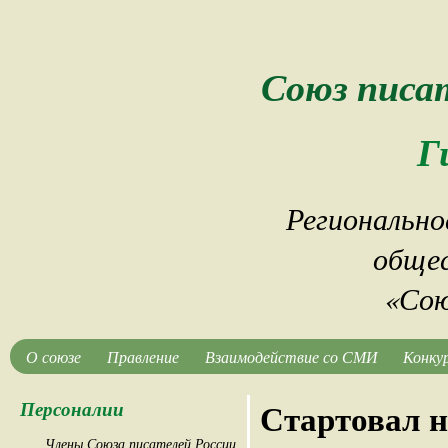
Союз писа
Г
Регионально
общес
«Сою
О союзе
Правление
Взаимодействие со СМИ
Конку
Персоналии
Стартовал 
Члены Союза писателей России