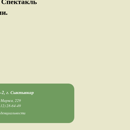
 Спектакль
ми.
2, г. Сыктывкар
 Маркса, 229
212) 28-64-49
иденциальности