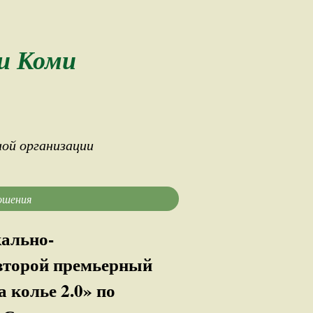
и Коми
ой организации
ошения
кально-
 второй премьерный
 колье 2.0» по