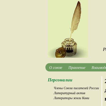
Р
О союзе
Правление
Взаимод
Персоналии
Члены Союза писателей России
Литературный актив
Литераторы земли Коми