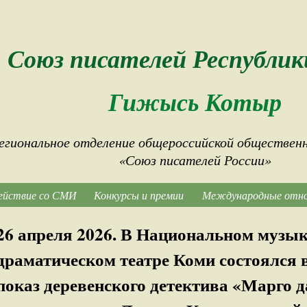
Союз писателей Республик
Гижысь Котыр
егиональное отделение общероссийской общественн
«Союз писателей России»
ействие со СМИ
Конкурсы и премии
Международные отн
26 апреля 2026. В Национальном музы
драматическом театре Коми состоялся
показ деревенского детектива «Марго да