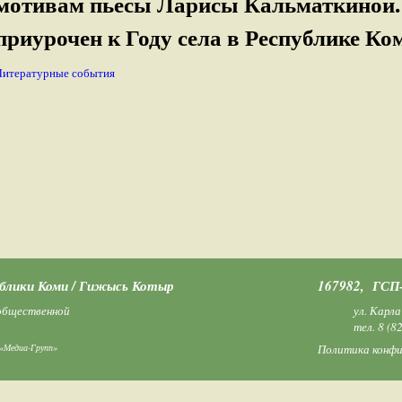
мотивам пьесы Ларисы Кальматкиной.
приурочен к Году села в Республике Ко
Литературные события
ублики Коми / Гижысь Котыр
167982, ГСП–
 общественной
ул. Карла
тел.
8 (8
«Медиа-Групп»
Политика конф