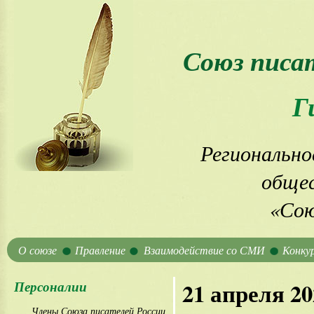
Союз писа
Г
Регионально
общес
«Сою
О союзе
Правление
Взаимодействие со СМИ
Конку
Персоналии
21 апреля 20
Члены Союза писателей России