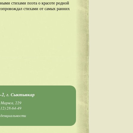
ными стихами поэта о красоте родной
 сопровождал стихами от самых ранних
2, г. Сыктывкар
 Маркса, 229
212) 28-64-49
иденциальности