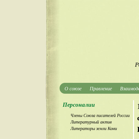
Р
О союзе
Правление
Взаимод
Персоналии
Члены Союза писателей России
Литературный актив
Литераторы земли Коми