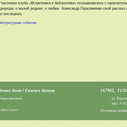
Участники клуба «Встретимся в библиотеке» познакомились с пронзитель
природы, о малой родине, о любви. Александр Герасименко свой рассказ
до последних.
Литературные события
ублики Коми / Гижысь Котыр
167982, ГСП–
 общественной
ул. Карла
тел.
8 (8
«Медиа-Групп»
Политика конф