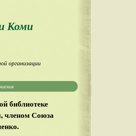
и Коми
ой организации
ошения
ой библиотеке
м, членом Союза
енко.