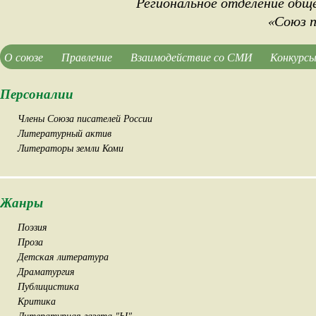
Региональное отделение общ
«Союз п
О союзе
Правление
Взаимодействие со СМИ
Конкурсы
Персоналии
Члены Союза писателей России
Литературный актив
Литераторы земли Коми
Жанры
Поэзия
Проза
Детская литература
Драматургия
Публицистика
Критика
Литературная газета "Ы"