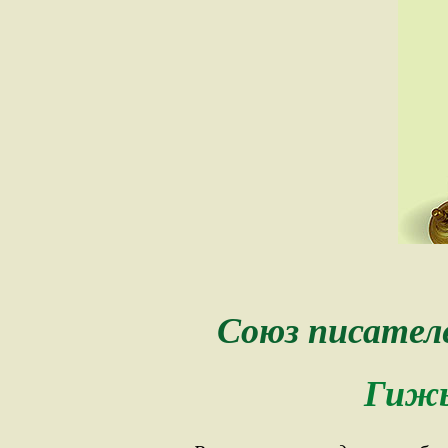
Союз писател
Гижы