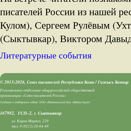
писателей России из нашей р
Кулом), Сергеем Рулёвым (Ух
(Сыктывкар), Виктором Давы
Литературные события
© 2013-2026, Союз писателей Республики Коми / Гижысь Котыр
Региональное отделение общероссийской общественной
организации «Союз писателей России»
Создание и поддержка сайта:
ООО «Издательский дом «Медиа-Групп»
167982, ГСП–2, г. Сыктывкар
ул. Карла Маркса, 229
тел.
8 (8212) 28-64-49