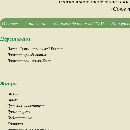
Региональное отделение общ
«Союз п
О союзе
Правление
Взаимодействие со СМИ
Конкурсы
Персоналии
Члены Союза писателей России
Литературный актив
Литераторы земли Коми
Жанры
Поэзия
Проза
Детская литература
Драматургия
Публицистика
Критика
Литературная газета "Ы"