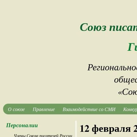
Союз писа
Г
Регионально
общес
«Сою
О союзе
Правление
Взаимодействие со СМИ
Конку
Персоналии
12 февраля 
Члены Союза писателей России