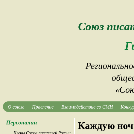
Союз писа
Г
Регионально
общес
«Сою
О союзе
Правление
Взаимодействие со СМИ
Конку
Персоналии
Каждую но
Члены Союза писателей России