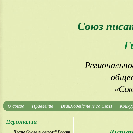
Союз писа
Г
Регионально
общес
«Сою
О союзе
Правление
Взаимодействие со СМИ
Конку
Персоналии
Литер
Члены Союза писателей России