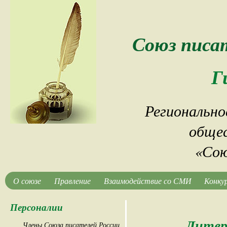
Союз писа
Г
Регионально
общес
«Сою
О союзе
Правление
Взаимодействие со СМИ
Конку
Персоналии
Литер
Члены Союза писателей России